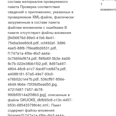
состава материалов проверяемого
1
пакета Проверка соответствия
коммент
сведений о приложениях, указанных в
проверяемом XML-файле, фактически
загруженным в составе пакета
файлам-вложениям с ошибками В
пакете отсутствуют файлы-вложения
[8456876d-89e0-41b6-8e41-
75eba3ee8dc8.pdf, ccf492af- 3d86-
4ae5-88f8-7f9ea8b26531.pdf,
f1747a1a-4f9a-4bcf-aa4a-
0c766f4ef874.pdf, ff4f6d0f-5b3e-4a08-
8c7b-022e38bb1f02.pdf, 8d97a497-
4804-48c8-a1c7-6ac6f1ce8d7a.pdf,
a4088181-57a5-49e7-93c0-
e76b02c1e47b.pdf, 536cff97-856e-
4649-9b6e-75f39d5ead50.jpg,
4721f487-7457-4b78-
990bf0514a2f38b3.jpg], описанные в
файле GKUOKS_dbfb93c8-c13c-4457-
b53c-685433798c4c.xml.; Пакет
содержит файлы-вложения
[images/f1747a1a-4f9a-4bcf-aa4a-