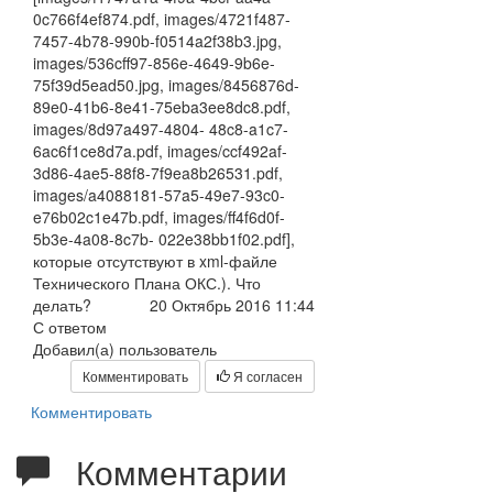
0c766f4ef874.pdf, images/4721f487-
7457-4b78-990b-f0514a2f38b3.jpg,
images/536cff97-856e-4649-9b6e-
75f39d5ead50.jpg, images/8456876d-
89e0-41b6-8e41-75eba3ee8dc8.pdf,
images/8d97a497-4804- 48c8-a1c7-
6ac6f1ce8d7a.pdf, images/ccf492af-
3d86-4ae5-88f8-7f9ea8b26531.pdf,
images/a4088181-57a5-49e7-93c0-
e76b02c1e47b.pdf, images/ff4f6d0f-
5b3e-4a08-8c7b- 022e38bb1f02.pdf],
которые отсутствуют в xml-файле
Технического Плана ОКС.). Что
делать?
20 Октябрь 2016 11:44
С ответом
Добавил(а) пользователь
Комментировать
Я согласен
Комментировать
Комментарии